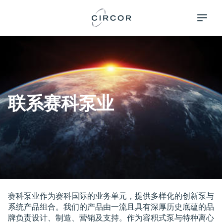
Skip
Pumps &
to
Systems
main
content
联系赛科泵业
赛科泵业作为赛科国际的业务单元，提供多样化的创新泵与
系统产品组合。我们的产品由一流且具有深厚历史底蕴的品
牌负责设计、制造、营销及支持。作为容积式泵与特种离心