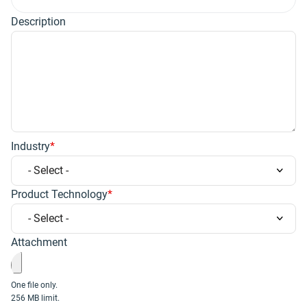
Description
Industry
Product Technology
Attachment
section
One file only.
256 MB limit.